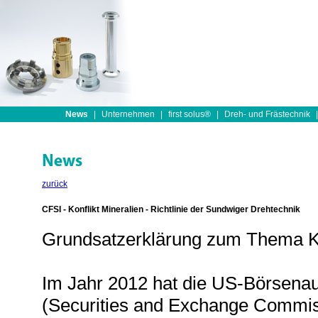
News
|
Unternehmen
|
first solus®
|
Dreh- und Frästechnik
|
zurück
CFSI - Konflikt Mineralien - Richtlinie der Sundwiger Drehtechnik
Grundsatzerklärung zum Thema Ko
Im Jahr 2012 hat die US-Börsena
(Securities and Exchange Commiss